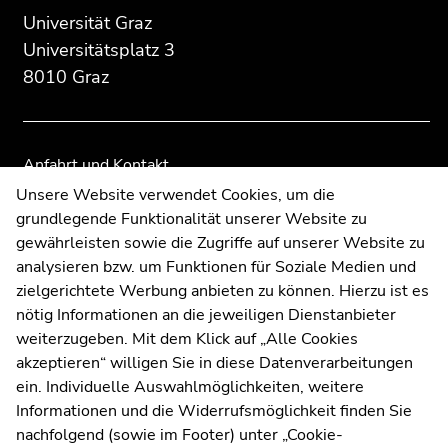
Übersicht
Übersicht
Universität Graz
der
der
Universitätsplatz 3
Seitenbereiche
Seitenbereiche
8010 Graz
Anfahrt und Kontakt
Kommunikation und Öffentlichkeitsarbeit
Unsere Website verwendet Cookies, um die
grundlegende Funktionalität unserer Website zu
Moodle
gewährleisten sowie die Zugriffe auf unserer Website zu
UNIGRAZonline
analysieren bzw. um Funktionen für Soziale Medien und
Impressum
zielgerichtete Werbung anbieten zu können. Hierzu ist es
Datenschutzerklärung
nötig Informationen an die jeweiligen Dienstanbieter
Cookie-Einstellungen
weiterzugeben. Mit dem Klick auf „Alle Cookies
Barrierefreiheitserklärung
akzeptieren“ willigen Sie in diese Datenverarbeitungen
ein. Individuelle Auswahlmöglichkeiten, weitere
Informationen und die Widerrufsmöglichkeit finden Sie
nachfolgend (sowie im Footer) unter „Cookie-
Wetterstation
Uni Graz