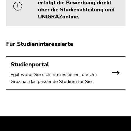
erfolgt die Bewerbung direkt
über die Studienabteilung und
UNIGRAZonline.
Für Studieninteressierte
Studienportal
Egal wofür Sie sich interessieren, die Uni
Graz hat das passende Studium für Sie.
Beginn
Ende
Ende
des
dieses
dieses
Seitenbereichs:
Seitenbereichs.
Seitenbereichs.
Zusatzinformationen:
Zur
Zur